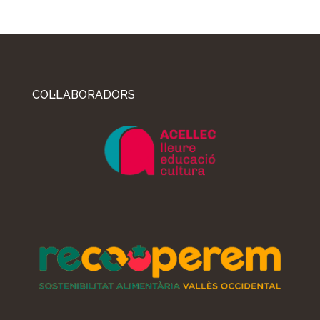
COL·LABORADORS