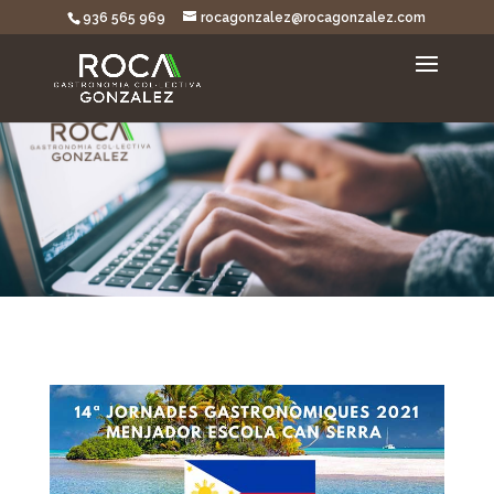
936 565 969
rocagonzalez@rocagonzalez.com