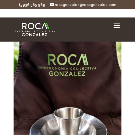
936 565 969
rocagonzalez@rocagonzalez.com