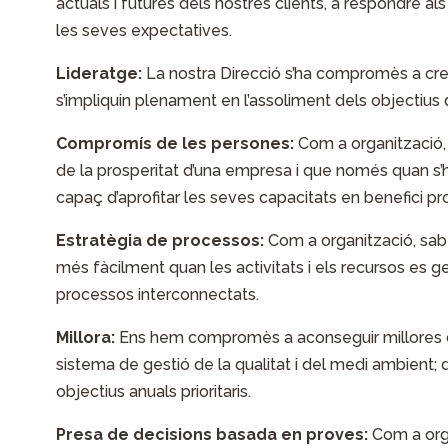
actuals i futures dels nostres clients, a respondre als
les seves expectatives.
Lideratge:
La nostra Direcció s’ha compromès a crea
s’impliquin plenament en l’assoliment dels objectius d
Compromís de les persones:
Com a organització,
de la prosperitat d’una empresa i que només quan s
capaç d’aprofitar les seves capacitats en benefici pro
Estratègia de processos:
Com a organització, sabe
més fàcilment quan les activitats i els recursos es g
processos interconnectats.
Millora:
Ens hem compromès a aconseguir millores co
sistema de gestió de la qualitat i del medi ambient; d
objectius anuals prioritaris.
Presa de decisions basada en proves:
Com a org