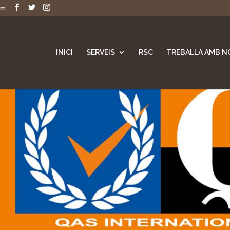
om
INICI
SERVEIS
RSC
TREBALLA AMB N
e
 medi