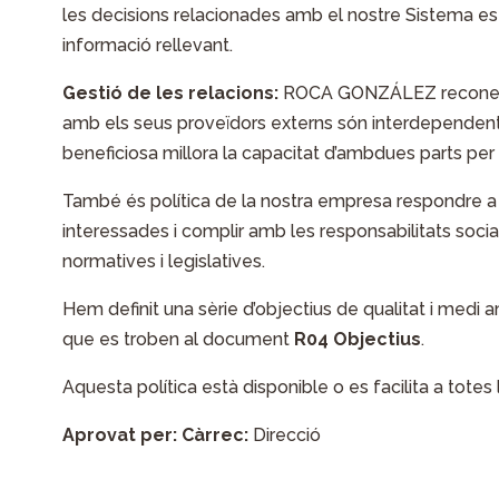
les decisions relacionades amb el nostre Sistema es b
informació rellevant.
Gestió de les relacions:
ROCA GONZÁLEZ reconeix qu
amb els seus proveïdors externs són interdependent
beneficiosa millora la capacitat d’ambdues parts per c
També és política de la nostra empresa respondre a l
interessades i complir amb les responsabilitats soci
normatives i legislatives.
Hem definit una sèrie d’objectius de qualitat i medi 
que es troben al document
R04 Objectius
.
Aquesta política està disponible o es facilita a totes
Aprovat per:
Càrrec:
Direcció