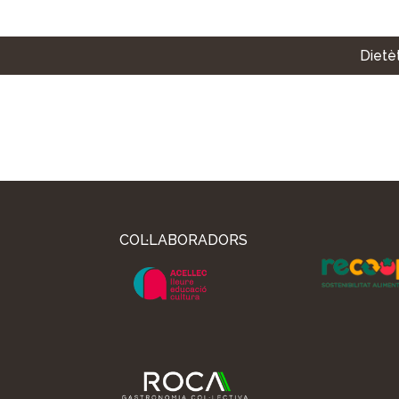
Dietèt
COL·LABORADORS