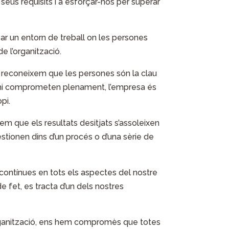
 seus requisits i a esforçar-nos per superar
r un entorn de treball on les persones
e l’organització.
 reconeixem que les persones són la clau
’hi comprometen plenament, l’empresa és
pi.
m que els resultats desitjats s’assoleixen
estionen dins d’un procés o d’una sèrie de
ntínues en tots els aspectes del nostre
e fet, es tracta d’un dels nostres
anització, ens hem compromès que totes