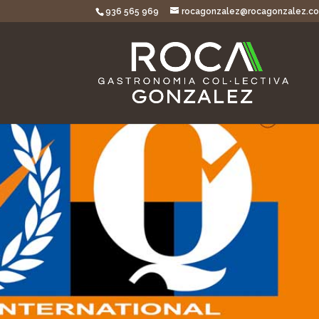
936 565 969
rocagonzalez@rocagonzalez.c
Política d
qualitat i
ambient