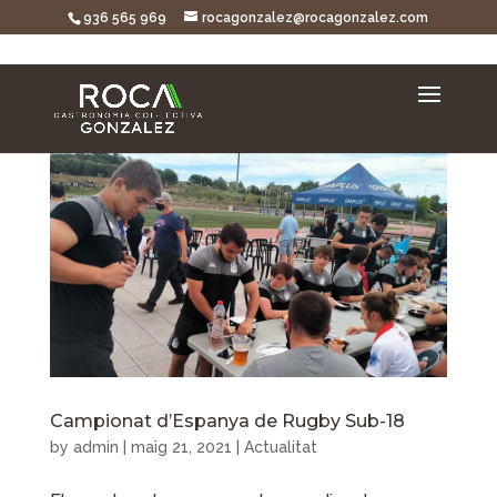
936 565 969
rocagonzalez@rocagonzalez.com
Campionat d’Espanya de Rugby Sub-18
by
admin
|
maig 21, 2021
|
Actualitat