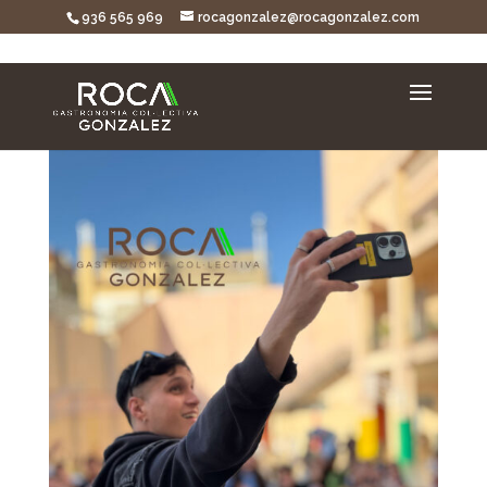
936 565 969
rocagonzalez@rocagonzalez.com