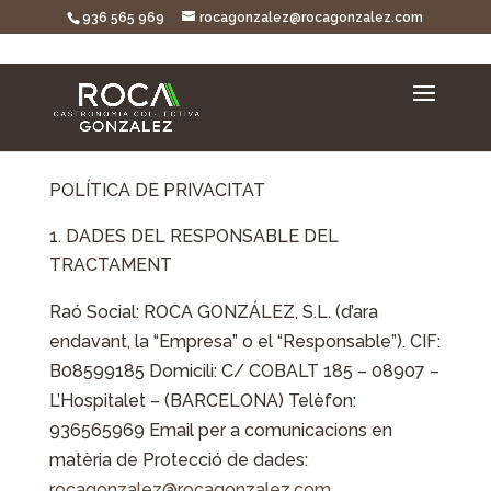
936 565 969
rocagonzalez@rocagonzalez.com
POLÍTICA DE PRIVACITAT
DADES DEL RESPONSABLE DEL
TRACTAMENT
Raó Social: ROCA GONZÁLEZ, S.L. (d’ara
endavant, la “Empresa” o el “Responsable”). CIF:
B08599185 Domicili: C/ COBALT 185 – 08907 –
L’Hospitalet – (BARCELONA) Telèfon:
936565969 Email per a comunicacions en
matèria de Protecció de dades:
rocagonzalez@rocagonzalez.com