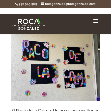
936 565 969
rocagonzalez@rocagonzalez.com
El Racó de la Calma: Un espai per gestionar