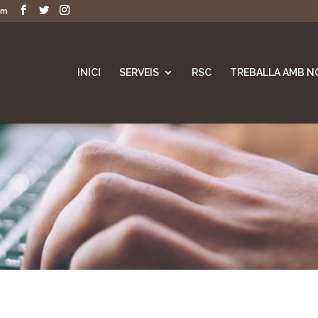
om
INICI
SERVEIS
RSC
TREBALLA AMB N