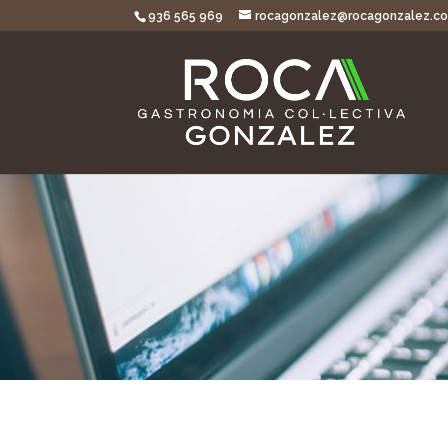
936 565 969
rocagonzalez@rocagonzalez.c